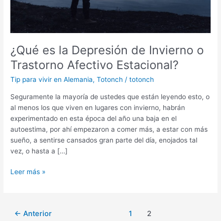
¿Qué es la Depresión de Invierno o
Trastorno Afectivo Estacional?
Tip para vivir en Alemania
,
Totonch
/
totonch
Seguramente la mayoría de ustedes que están leyendo esto, o
al menos los que viven en lugares con invierno, habrán
experimentado en esta época del año una baja en el
autoestima, por ahí empezaron a comer más, a estar con más
sueño, a sentirse cansados gran parte del día, enojados tal
vez, o hasta a […]
¿Qué
Leer más »
es
la
Depresión
Paginación
←
Anterior
1
2
de