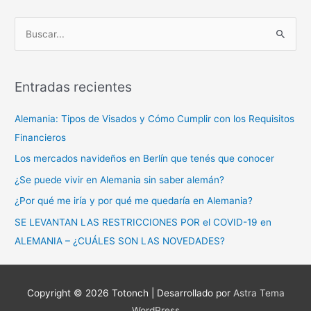
de
Invierno
entradas
o
B
Trastorno
u
Afectivo
s
Estacional?
c
Entradas recientes
a
Alemania: Tipos de Visados y Cómo Cumplir con los Requisitos
r
Financieros
p
o
Los mercados navideños en Berlín que tenés que conocer
r
¿Se puede vivir en Alemania sin saber alemán?
:
¿Por qué me iría y por qué me quedaría en Alemania?
SE LEVANTAN LAS RESTRICCIONES POR el COVID-19 en
ALEMANIA – ¿CUÁLES SON LAS NOVEDADES?
Copyright © 2026
Totonch
| Desarrollado por
Astra Tema
WordPress