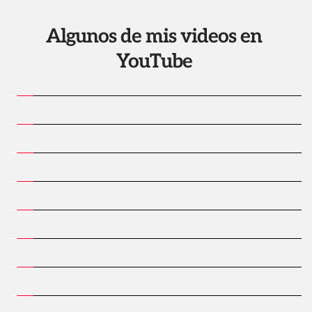
Algunos de mis videos en 
YouTube 